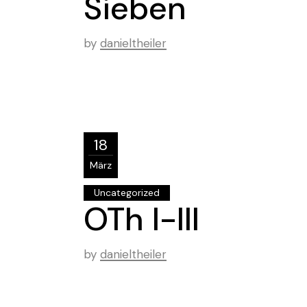
Sieben
by
danieltheiler
18
März
Uncategorized
OTh I-III
by
danieltheiler