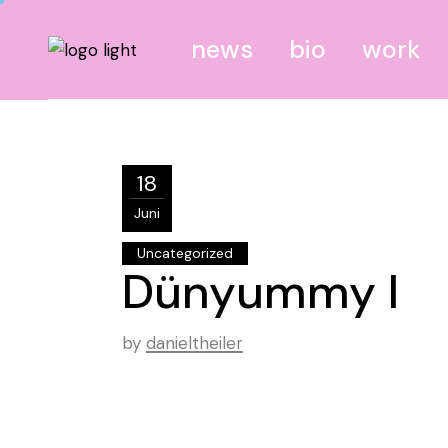
news
bio
work
canvas
screen
18
site
Juni
mixed
Uncategorized
Dünyummy I
by
danieltheiler