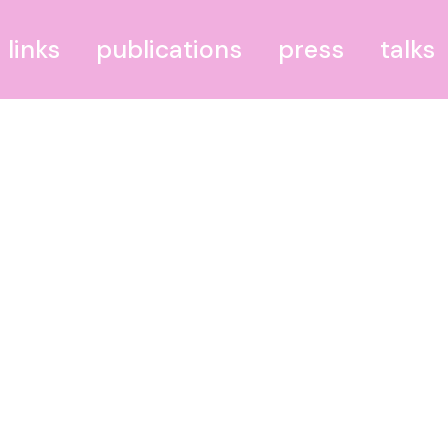
links
publications
press
talks
BODRUM–BERLIN
THEILIES
Bundesministerium für
blühende Landschaften
Portal IV
PdR–Leipzig – Palast der
Republik Leipzig
GGR – Grünau Golf
Resort