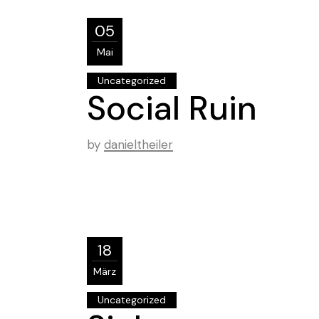
05
Mai
Uncategorized
Social Ruin
by
danieltheiler
18
März
Uncategorized