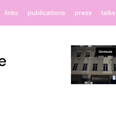
links
publications
press
talks
BODRUM–BERLIN
THEILIES
e
Bundesministerium für
blühende Landschaften
Portal IV
PdR–Leipzig – Palast der
Republik Leipzig
GGR – Grünau Golf
Resort