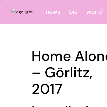
news
bio
work
canvas
screen
Home Alon
site
mixed
– Görlitz,
2017