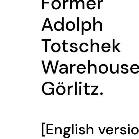
Former
Adolph
Totschek
Warehouse
Görlitz.
[English versi