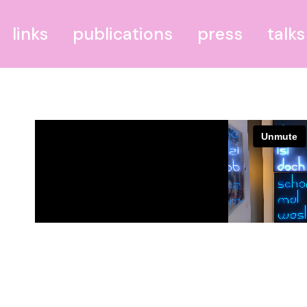
links
publications
press
talks
BODRUM–BERLIN
1
THEILIES
Bundesministerium für
blühende Landschaften
Portal IV
PdR–Leipzig – Palast der
Republik Leipzig
GGR – Grünau Golf
Resort