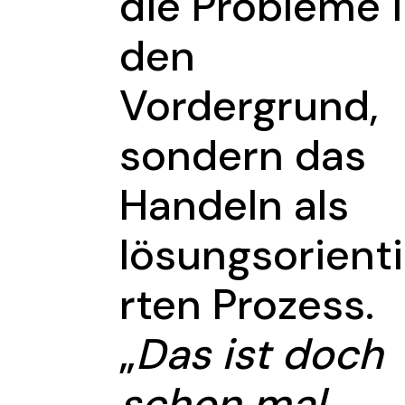
die Probleme 
den
Vordergrund,
sondern das
Handeln als
lösungsorient
rten Prozess.
„
Das ist doch
schon mal