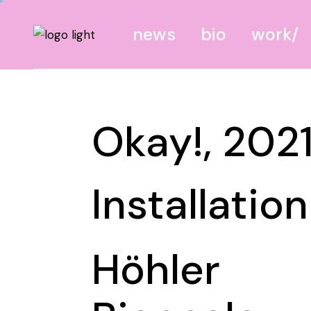
news
bio
work
canvas
Okay!, 202
screen
site
mixed
Installation
Höhler