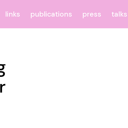
links
publications
press
talks
BODRUM–BERLIN
THEILIES
g
Bundesministerium für
blühende Landschaften
Portal IV
r
PdR–Leipzig – Palast der
Republik Leipzig
GGR – Grünau Golf
Resort