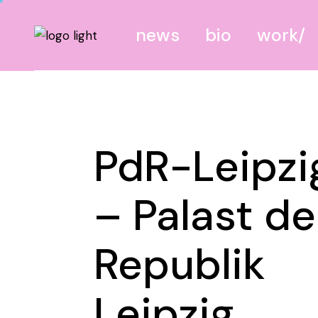
news
bio
work
canvas
screen
PdR-Leipzi
site
mixed
– Palast de
Republik
Leipzig,