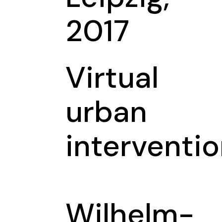
2017
Virtual
urban
interventi
Wilhelm-