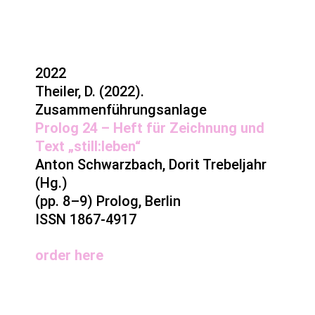
2022
Theiler, D. (2022).
Zusammenführungsanlage
Prolog 24 – Heft für
Zeichnung
und
Text „still:leben“
Anton Schwarzbach, Dorit Trebeljahr
(Hg.)
(pp. 8–9) Prolog, Berlin
ISSN 1867-4917
order
here