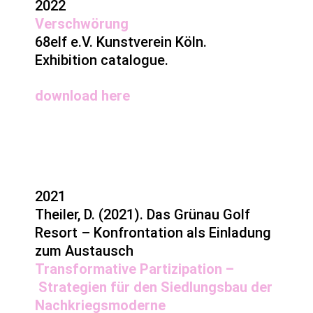
2022
Verschwörung
68elf e.V. Kunstverein Köln.
Exhibition catalogue.
download
here
2021
Theiler, D. (2021). Das Grünau Golf
Resort – Konfrontation als Einladung
zum Austausch
Transformative Partizipation –
Strategien
für den Siedlungsbau der
Nachkriegsmoderne