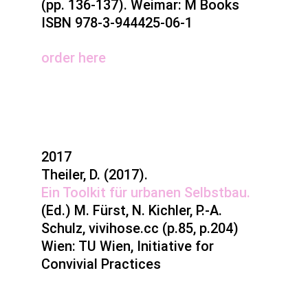
(pp. 136-137). Weimar: M Books
ISBN 978-3-944425-06-1
order here
2017
Theiler, D. (2017).
Ein Toolkit für urbanen Selbstbau.
(Ed.) M. Fürst, N. Kichler, P.-A.
Schulz, vivihose.cc (p.85, p.204)
Wien: TU Wien, Initiative for
Convivial Practices