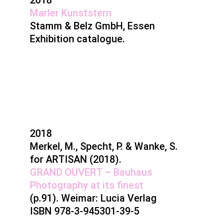
2018
Marler Kunststern
Stamm & Belz GmbH, Essen
Exhibition catalogue.
2018
Merkel, M., Specht, P. & Wanke, S.
for ARTISAN (2018).
GRAND OUVERT – Bauhaus
Photography at its finest
(p.91). Weimar: Lucia Verlag
ISBN 978-3-945301-39-5