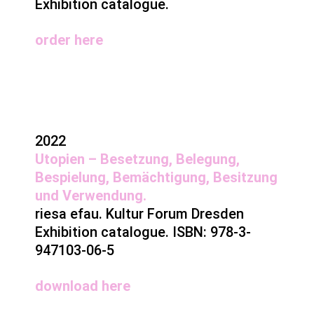
Exhibition catalogue.
order
here
2022
Utopien – Besetzung, Belegung,
Bespielung, Bemächtigung, Besitzung
und Verwendung.
riesa efau. Kultur Forum Dresden
Exhibition catalogue. ISBN: 978-3-
947103-06-5
download
here