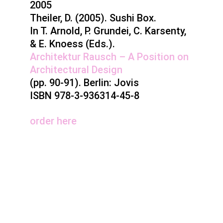
2005
Theiler, D. (2005). Sushi Box.
In T. Arnold, P. Grundei, C. Karsenty,
& E. Knoess (Eds.).
Architektur Rausch – A Position on
Architectural Design
(pp. 90-91). Berlin: Jovis
ISBN 978-3-936314-45-8
order here