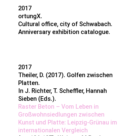
2017
ortungX.
Cultural office, city of Schwabach.
Anniversary exhibition catalogue.
2017
Theiler, D. (2017). Golfen zwischen
Platten.
In J. Richter, T. Scheffler, Hannah
Sieben (Eds.).
Raster Beton – Vom Leben in
Großwohnsiedlungen zwischen
Kunst und Platte: Leipzig-Grünau im
internationalen Vergleich